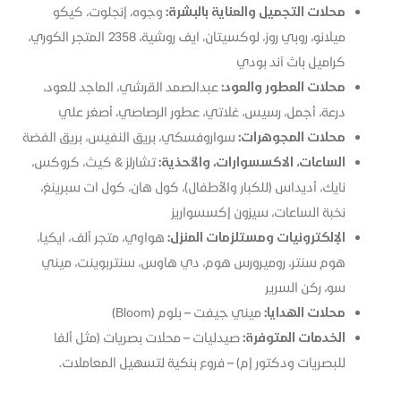
محلات التجميل والعناية بالبشرة:
وجوه، إنجلوت، كيكو
ميلانو، روبي روز، لوكسيتان، ايف روشية، 2358 المتجر الكوري،
كراميل باث آند بودي
محلات العطور والعود:
عبدالصمد القرشي، الماجد للعود،
درعة، أجمل، رسيس، غلاتي، عطور الرصاصي، أصغر علي
محلات المجوهرات:
سواروفسكي، بريق النفيس، بريق الفضة
الساعات، الاكسسوارات، والأحذية:
تشارلز & كيث، كروكس،
نايك، أديداس (للكبار والأطفال)، كول هان، كول ات سبرينغ،
نخبة الساعات، سيزون إكسسواريز
الإلكترونيات ومستلزمات المنزل:
هواوي، متجر ألف، ايكيا،
هوم سنتر، روميرورس هوم، دي هاوس، سنتربوينت، ميني
سو، ركن السرير
محلات الهدايا:
ميني جيفت – بلوم (Bloom)
الخدمات المتوفرة:
صيدليات – محلات بصريات (مثل ألفا
للبصريات ودكتور إم) – فروع بنكية لتسهيل المعاملات.