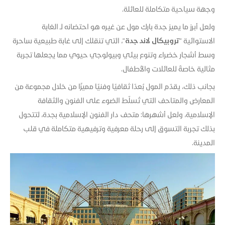
وجهة سياحية متكاملة للعائلة.
ولعل أبرز ما يميز جدة بارك مول عن غيره هو احتضانه لـ الغابة
الاستوائية “
تروبيكال لاند جدة
“، التي تنقلك إلى غابة طبيعية ساحرة
وسط أشجار خضراء وتنوع بيئي وبيولوجي حيوي مما يجعلها تجربة
مثالية خاصةً للعائلات والأطفال.
بجانب ذلك، يقدّم المول بُعدًا ثقافيًا وفنيًا مميزًا من خلال مجموعة من
المعارض والمتاحف التي تُسلّط الضوء على الفنون والثقافة
الإسلامية، ولعل أشهرها: متحف دار الفنون الإسلامية بجدة، لتتحول
بذلك تجربة التسوق إلى رحلة معرفية وترفيهية متكاملة في قلب
المدينة.