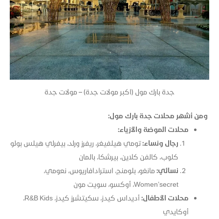
جدة بارك مول (اكبر مولات جدة) – مولات جدة
ومن أشهر محلات جدة بارك مول:
محلات الموضة والأزياء:
رجال ونساء:
تومي هيلفيغر، ريفرز ورلد، بيفرلي هيلس بولو
كلوب، كالفن كلاين، بيرشكا، بالمان
نسائي:
مانغو، بلومنج، استرادافاريوس، نعومي،
Women’secret، أوكسو، سويت مون
محلات الأطفال:
أديداس كيدز، سكيتشرز كيدز، R&B Kids،
أوكايدي