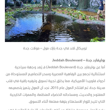
توبيكال لاند في جدة بارك مول – مولات جدة
بوليفارد جدة – Jeddah Boulevard
أما عن بوليفارد جدة (Jeddah Boulevard) فـ يُعد وجهة سياحية
استثنائية تجمع بين الرفاهية العصرية وسحر التصاميم المستوحاة من
أجواء فلوريدا الأمريكية، مما يخلق تجربة تسوق وترفيه راقية في قلب
مدينة جدة. تم افتتاح المول عام 2015، نجد أن المول يتميز بتصميمه
المفتوح والحديث، ومساحاته الخضراء المنظمة، والممرات الخارجية
التي تتيح للزوار الاستمتاع بنزهة ممتعة أثناء التسوق.
يضم المول مجموعة منتقاة من أرقى العلامات التجارية العالمية في