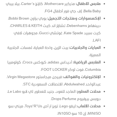
ملابس الأطفال:
مذركير Mothercare، كارترز Carter’s، بيلا بيبي
Bella Baby، إف جي فور أطفال FG4.
الإكسسوارات ومنتجات التجميل:
بوبي براون Bobbi Brown،
ديبنهامز Debenhams، تشارلز آند كيث CHARLES & KEITH،
كيت سبيد Kate Spade، غوتشي Gucci، مجوهرات لافي
LAFI.
العبايات والجلابيات:
بيت الزين، واحة العباية، لمسات، الجلابية
المميزة.
الملابس الرياضية:
أديداس adidas، كروكس Crocs، كولومبيا
Columbia، فوت لوكر FOOT LOCKER.
الإلكترونيات والهواتف:
فيرجن ميجاستور Virgin Megastore،
عبدالواحد Abdulwahed، الاتصالات السعودية STC.
محلات العطور:
الماجد للعود، جنيد للعطور، لي لابو Le Labo،
دروبس بيرفيوم Drops Perfume.
محلات الألعاب:
ليغو Lego، تويز آر أص Toys“R”Us، ميني سو
MINISO، إن 10 سو IN10SO.