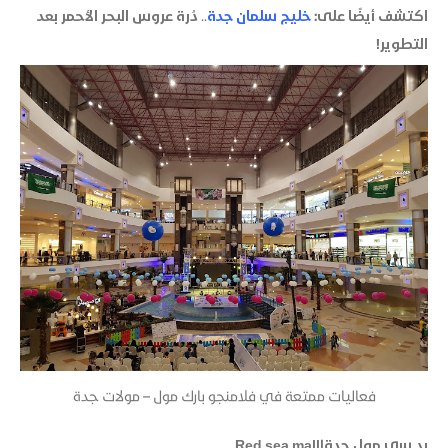
اكتشف أيضًا على:
خليج سلمان جدة
..
دُرة عروس البحر الأحمر بعد
التطوير!
فعاليات ممتعة في فلامنجو بارك مول – مولات جدة
رد سي مول جدة|Red sea mall