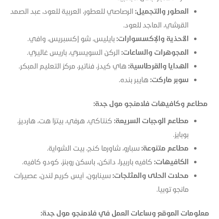
العطور والتجميل:
الرصاصي للعطور، العربية للعود، عبد الصمد
القرشي، الماجد للعود.
الأحذية والإكسسوارات:
بايليس، شو إكسبريس، وافي.
المجوهرات والساعات:
الركن السويسري، باريس غاليري.
الهدايا والقرطاسية:
هاي كيدز، فناتير، مركز التعليم المبكر.
سوبر ماركت:
هايبر بنده.
مطاعم وكافيهات فلامنجو مول جدة:
مطاعم الوجبات السريعة:
كنتاكي، هرفي، بيتزا هت، هارديز،
بوبايز.
مطاعم متنوعة:
سبارو، شاورما كنج، بيت الشواية.
الكافيهات:
كافيه باربيرا، دانكن، باسكن روبنز، كودو كافيه.
محلات الحلى والمثلجات:
سينابون، آيس كريم لندن، عصيرات
مانجو توبيا.
معلومات الموقع وساعات العمل في فلامنجو مول جدة: