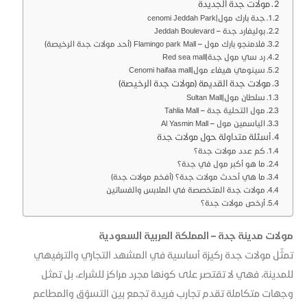
مولات جدة الجديدة
جدة بارك مول|cenomi Jeddah Park
بوليفارد جدة – Jeddah Boulevard
فلامنجو بارك مول – Flamingo park Mall (أحد مولات جدة الرخيصة)
رد سي مول جدة|Red sea mall
سينومي هيفاء مول|Cenomi haifaa mall
مولات جدة القديمة (مولات جدة الرخيصة)
سلطان مول|Sultan Mall
مول التحلية جدة – Tahlia Mall
الياسمين مول – Al Yasmin Mall
أسئلة متداولة حول مولات جدة
كم عدد مولات جدة؟
ما هو أكبر مول في جدة؟
ما هي أحدث مولات جدة؟ (أفخم مولات جدة)
مولات جدة المتخصصة في الملابس والفساتين
أرخص مولات جدة؟
مولات مدينة جدة – المملكة العربية السعودية
تمثّل مولات جدة ركيزة أساسية في المشهد التجاري والترفيهي
للمدينة، فهي لا تقتصر على كونها مجرد مراكز للشراء، بل تمثل
وجهات متكاملة تقدم تجارب فريدة تجمع بين التسوّق والمطاعم