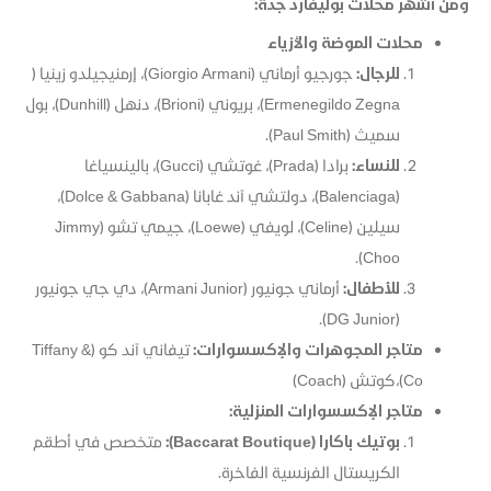
ومن أشهر محلات بوليفارد جدة:
محلات الموضة والأزياء
للرجال:
Ermenegildo Zegna)، بريوني (Brioni​)، دنهل (Dunhill​)، بول
سميث (Paul Smith​).
للنساء:
برادا (Prada​)، غوتشي (Gucci​)، بالينسياغا
(Balenciaga​)، دولتشي آند غابانا (Dolce & Gabbana)​،
سيلين (Celine​)، لويفي (Loewe​)، جيمي تشو (Jimmy
Choo)​.
للأطفال:
أرماني جونيور (Armani Junior​)، دي جي جونيور
(DG Junior​).
متاجر المجوهرات والإكسسوارات:
تيفاني آند كو (Tiffany &
Co)،كوتش (Coach) ​
متاجر الإكسسوارات المنزلية:
بوتيك باكارا (Baccarat Boutique):
متخصص في أطقم
الكريستال الفرنسية الفاخرة.