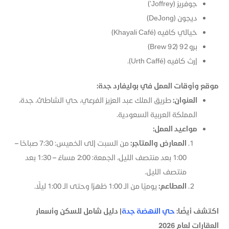
جوفريز (Joffrey’)
ديجون (DeJon​g)
خيالي كافيه (Khayali Café​)
برو 92 ​(Brew 92)
إرث كافيه (Urth Caffé​).
موقع وأوقات العمل في بوليفارد جدة:
العنوان:
طريق الملك عبد العزيز الفرعي، حي الشاطئ، جدة،
المملكة العربية السعودية.​
مواعيد العمل:
المعارض والمتاجر:
من السبت إلى الخميس: 7:30 صباحًا –
1:00 بعد منتصف الليل، الجمعة: 2:00 مساءً – 1:30 بعد
منتصف الليل.
المطاعم:
يوميًا من الـ 1:00 ظهرًا وحتى الـ 1:00 ليلًا.
اكتشف أيضًا:
حي النهضة جدة
| دليل شامل للسكن وأسعار
العقارات لعام 2026