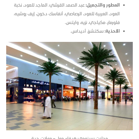
العطور والتجميل:
عبد الصمد القرشي، الماجد للعود، نخبة
العود، العربية للعود، الرصاصي، أنفاسك دخون، إيف روشيه،
فلورمار، مكياجي، نزيه، وايتس.​
الأحذية:
سكتشرز، أديداس.​
محلات سينومي هيفاء مول – مولات جدة