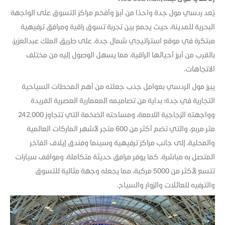
يُعد ردسي مول جدة واحدًا من أبرز وأفخم مراكز التسوق على الواجهة
البحرية للمدينة، حيث يجمع بين تجربة تسوق راقية ومرافق ترفيهية
مبتكرة في موقع استراتيجي شمال جدة، على طريق الملك عبدالعزيز،
بالقرب من أبرز أحيائها الراقية، مما يسهل الوصول إليه من مختلف
الاتجاهات.
يبرز مول الردسي بعوامل جذب جعلته من أهم المحطات السياحية
التجارية في جدة؛ بداية من تصاميمه المعمارية العصرية الفريدة
وواجهته الزجاجية اللامعة، ومساحته الضخمة التي تتجاوز 242,000
متر مربع، والتي تضم أكثر من 600 متجر لأشهر الماركات العالمية
والمحلية، إلى جانب مراكز ترفيهية وسينما وفندق إيلاف الفاخر
المتصل به مباشرة، كما يوفر مرافق حديثة متكاملة، ومواقف سيارات
تتسع لأكثر من 5000 مركبة، مما يجعله وجهة مثالية للتسوق
والترفيه للعائلات والزوار والسياح.