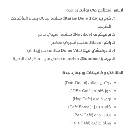
أشهر المطاعم في بوليفارد جدة:
كرم بيروت (Karam Beirut):
مطعم لبناني يقدم المأكولات
الشرقية
نوفيكوف (Novikov):
مطعم آسيوي فاخر
باكو (Baco):
مطعم آسيوي معاصر​
لا دولتشي فيتا (La Dolce Vita):
مطعم إيطالي
جوديز (Goodies):
مطعم متخصص في المأكولات البحرية
المقاهي وكافيهات بوليفارد جدة:
دوتس دونات (Dots Donut​).
جوز كافيه ( JOE’s Café​).
نوق كافيه (Nog Cafe​)
كافيه بتيل (Café Bateel​)
بيني جدة (Beni Café​)
هيلة كافيه (Haila Café​)