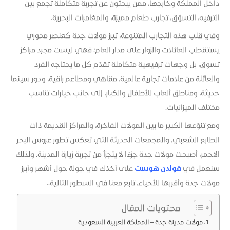
داخل المملكة وخارجها، ممن يبحثون عن تجربة متكاملة تجمع بين
الترفيه، التسوّق، تجارب طعام مميزة، والمغامرات البحرية.
وفي قلب هذه التجارب المتنوعة، تبرز مولات جدة كعنصر محوري
يستقطب العائلات والزوار على مدار العام؛ فهي ليست مجرد مراكز
تسوق، بل وجهات ترفيهية متكاملة تقدّم كل ما يحتاجه الفرد
والعائلة من علامات تجارية عالمية، مقاهي ومطاعم راقية، ودور سينما
حديثة، ومناطق ألعاب للأطفال والكبار، إلى جانب خيارات تناسب
مختلف الميزانيات.
ومع تنوّعها الكبير ما بين المولات الفاخرة، والمراكز القديمة ذات
الطابع الشعبي، والمجمعات الحديثة التي تعكس تطور عروس البحر
الاحمر، أصبحت مولات جدة جزءًا لا يتجزأ من تجربة زيارة المدينة. ولذلك
سنعمل في
قولدن هوست
على أخذك في جولة حول أشهر وأبرز
مولات جدة وأقربها للأحياء، تابع معنا في السطور التالية..
محتويات المقال
مولات مدينة جدة – المملكة العربية السعودية