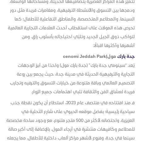
تتميّز هذه المراكز العصرية بتصاميمها الحديثة، ومساحاتها الواسعة،
ودمجها بين التسوق والأنشطة الترفيهية، ومغامرات فريدة مثل دور
السينما، والمطاعم المتخصصة، والمناطق التفاعلية للأطفال؛ كما
تحرص هذه المولات على استقطاب أحدث العلامات التجارية العالمية
لتواكب ذوق الجيل الجديد وتلبّي احتياجاته بأسلوب راقٍ. ومن
أشهرها وأكثرها اقبالًا:
جدة بارك
مول|cenomi Jeddah Park
يُعد “سينومي جدة بارك” (جدة بارك مول) واحدًا من أبرز الوجهات
التجارية والترفيهية الحديثة في مدينة جدة، حيث يجمع بين روعة
التصميم العالمي وباقة متنوعة من خيارات التسوق والترفيه وتجارب
فريدة لعشاق الفن والثقافة تلبي اهتمامات جميع الزوار.
فـ منذ افتتاحه في منتصف عام 2023، استطاع أن يكون نقطة جذب
سياحية رئيسية؛ بفضل موقعه الحيوي على شارع التحلية في
العزيزية، واحتضانه لأكثر من 500 متجر متنوع، مع وجود ساحة مخصصة
للمطاعم وكافيهات منتشرة في أرجاء المول، بالإضافة إلى أكبر صالة
سينما في جدة، وفروع لأشهر مراكز ألعاب داخلية للأطفال، مما يجعله