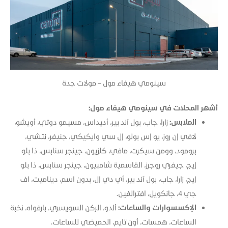
سينومي هيفاء مول – مولات جدة
أشهر المحلات في سينومي هيفاء مول:
الملابس:
زارا، جاب، بول آند بير، أديداس، مسيمو دوتي، أويشو،
لافي إن روز، يو إس بولو، إل سي وايكيكي، جنيفر، نتشي،
برومود، وومن سيكرت، مافي، كلزيون، جينجر سنابس، ذا بلو
إيج، جيفري روجرز، القاسمية شامبيون، جينجر سنابس، ذا بلو
إيج، زارا، جاب، بول آند بير، أي دي إل، بدون اسم، ديناميت، اف
جي 4، جانكويل، افترالفين.​
الإكسسوارات والساعات:
ألدو، الركن السويسري، بارفواه، نخبة
الساعات، همسات، أون تايم، الحميضي للساعات.​