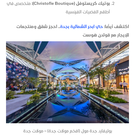
بوتيك كريستوفل (Christofle Boutique):
متخصص في
أطقم الفضيات الفرنسية
اكتشف أيضًا:
حي ابحر الشمالية بجدة
.. احجز شقق ومنتجعات
للإيجار مع قولدن هوست
بوليفارد جدة مول (افخم مولات جدة) – مولات جدة