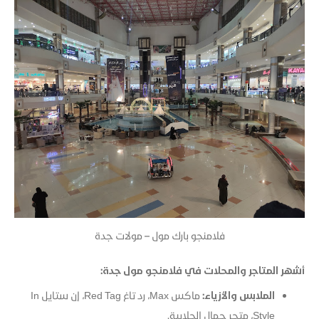
فلامنجو بارك مول – مولات جدة
أشهر المتاجر والمحلات في فلامنجو مول جدة:
الملابس والأزياء:
ماكس Max، رد تاغ Red Tag، إن ستايل In
Style، متجر جمال الجلابية.