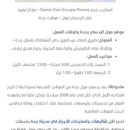
اسكيب جيم Game Over Escape Rooms – مراكز ترفيه
في الردسي مول – مولات جدة
موقع مول الردسي بجدة وأوقات العمل:
العنوان:
طريق الملك عبدالعزيز، حي الشاطئ، شمال جدة –
بإطلالة على الكورنيش والواجهة البحرية، بجوار فندق إيلاف.
مواعيد العمل:
السبت إلى الخميس: 9:00 صباحًا – 12:00 منتصف الليل
الجمعة: 1:00 ظهرًا – 1:00 ليلًا
ملحوظة:
يعد ردسي مول جدة من المولات القديمة نسبيًا تبعًا لـ تاريخ
افتتاحه الأول الذي كان في عام 2008 ميلاديًا، ولكن نظرًا لما يشهده
المول من تحسينات وتوسعات مستمرة، فقد احتفظ بـ رونقة لينافس
أحدث المولات العالمية.
احجز الآن
شاليهات واسترحات للايجار في مدينة جدة
بخدمات
ومرافق متكاملة وموقع مميز بالقرب من الردسي مول، فقط عبر