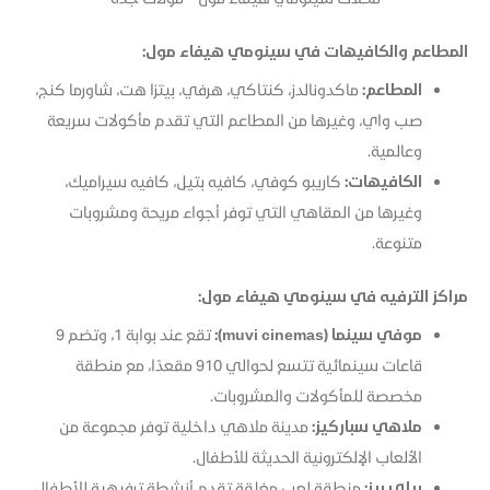
المطاعم والكافيهات في سينومي هيفاء مول:
المطاعم:
ماكدونالدز، كنتاكي، هرفي، بيتزا هت، شاورما كنج،
صب واي، وغيرها من المطاعم التي تقدم مأكولات سريعة
وعالمية.​
الكافيهات:
كاريبو كوفي، كافيه بتيل، كافيه سيراميك،
وغيرها من المقاهي التي توفر أجواء مريحة ومشروبات
متنوعة.​
مراكز الترفيه في سينومي هيفاء مول:
موفي سينما (muvi cinemas):
تقع عند بوابة 1، وتضم 9
قاعات سينمائية تتسع لحوالي 910 مقعدًا، مع منطقة
مخصصة للمأكولات والمشروبات.​
ملاهي سباركيز:
مدينة ملاهي داخلية توفر مجموعة من
الألعاب الإلكترونية الحديثة للأطفال.​
بيلي بيز:
منطقة لعب مغلقة تقدم أنشطة ترفيهية للأطفال