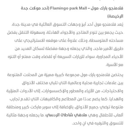
فلامنجو بارك مول – Flamingo park Mall (أحد مولات جدة
الرخيصة)
يُعد فلامنجو مول أحد أبرز وجهات التسوق العائلية في مدينة جدة،
حيث يجمع بين تنوع المتاجر، والأجواء الهادئة، وسهولة التنقل بفضل
مساحته المتوسطة، وذلك علاوةً على موقعه الاستراتيجي على
طريق الأمير ماجد، والذي يجعله وجهة مفضلة لسكان العديد من
الأحياء المجاورة، سواء للزيارات السريعة أو لقضاء وقت ممتع أو التنزه
مع الأسرة.
يحتضن فلامنجو بارك مول مجموعة كبيرة مميزة من المحلات المتنوعة
بين علامات تجارية محلية وعالمية التي تلبي مختلف الأذواق
والاحتياجات، من الأزياء والعطور والإكسسوارات، إلى الأدوات المنزلية
والهدايا. كما يضم عددًا من المطاعم والكافيهات التي تقدم تجارب
متنوعة ترضي جميع الأذواق، بالإضافة إلى سوبر ماركت كبير ومنطقة
ألعاب للأطفال وهي
ملاهي شاطئ الردسي
، ما يجعله وجهة مثالية
للتسوق والترفيه في آنٍ واحد.